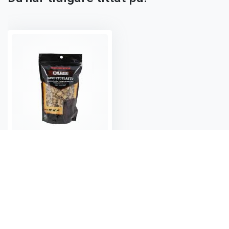
Rökspån Cognac 500 g Muurikka