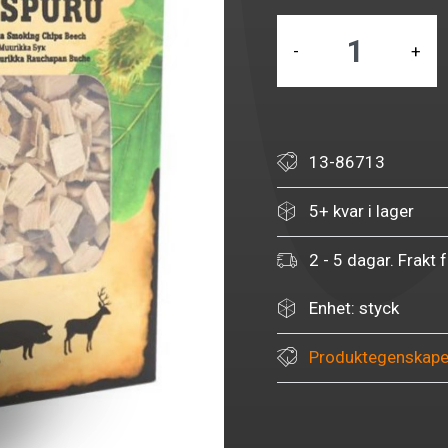
-
+
13-86713
5+ kvar i lager
2 - 5 dagar. Frakt 
Enhet: styck
Produktegenskape