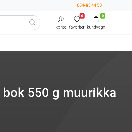
054-85 44 50
0
0
konto
favoriter
kundvagn
 bok 550 g muurikka