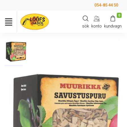
054-85 44 50
0
sök
konto
kundvagn