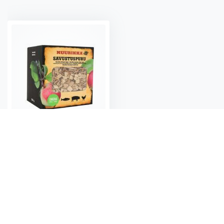
Rökspån Äpple 500 g Muurikka