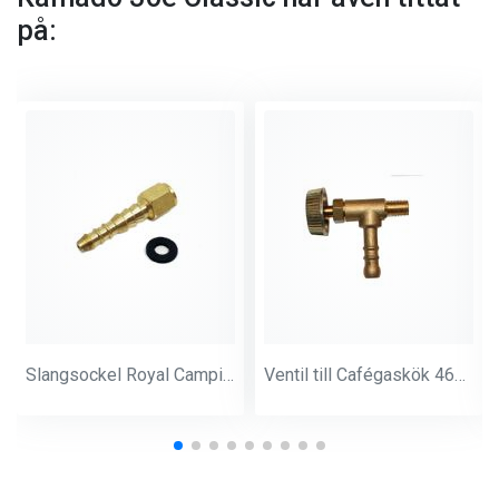
på:
Slangsockel Royal Camping grill ( Innan 2025 )
Ventil till Cafégaskök 463145,462305