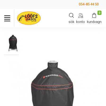
054-85 44 50
0
sök
konto
kundvagn