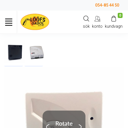
054-85 44 50
0
sök
konto
kundvagn