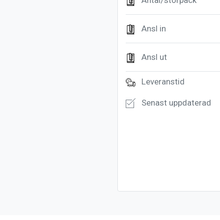
Antal/storpack
Ansl in
Ansl ut
Leveranstid
Senast uppdaterad