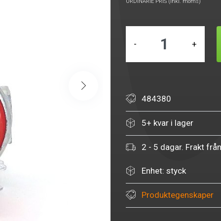
ORDINARIE PRIS (inkl. moms)
-
+
484380
5+ kvar i lager
2 - 5 dagar. Frakt frå
Enhet: styck
Produktegenskaper