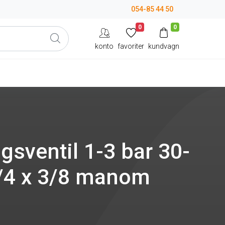
054-85 44 50
0
0
konto
favoriter
kundvagn
gsventil 1-3 bar 30-
/4 x 3/8 manom