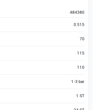
484380
0.515
70
115
110
1-3 bar
1 ST