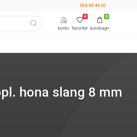
054-85 44 50
0
0
konto
favoriter
kundvagn
pl. hona slang 8 mm