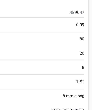
489047
0.09
80
20
8
1 ST
8 mm slang