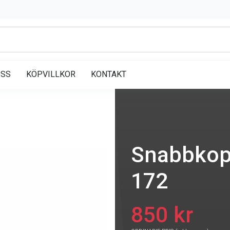
OSS
KÖPVILLKOR
KONTAKT
Snabbkop
172
850 kr