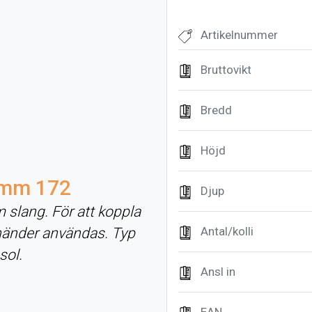
Artikelnummer
Bruttovikt
Bredd
Höjd
 mm 172
Djup
slang. För att koppla
händer användas. Typ
Antal/kolli
sol.
Ansl in