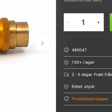
ORDINARIE PRIS (inkl. moms)
-
+
489047
100+ i lager
2 - 5 dagar. Frakt frå
Enhet: styck
Produktegenskaper