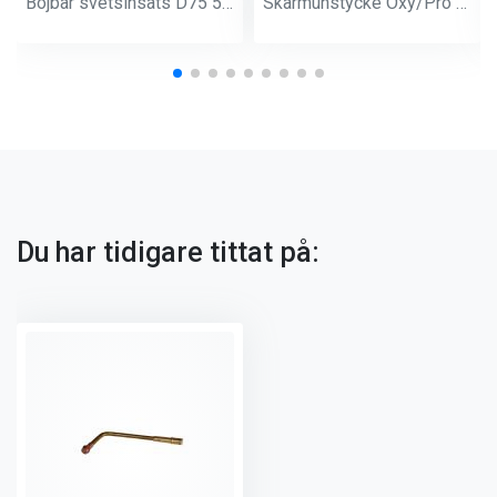
Böjbar svetsinsats D75 500 lit/h mässingsspets
Skärmunstycke Oxy/Pro 4NFF
Du har tidigare tittat på: