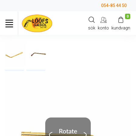
054-85 44 50
0
sök
konto
kundvagn