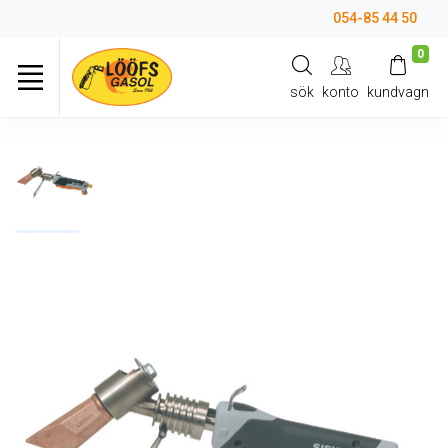
054-85 44 50
0
sök
konto
kundvagn