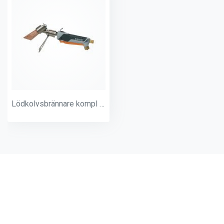
Lödkolvsbrännare kompl med vindskydd inkl handtag
Andra produkter från samma