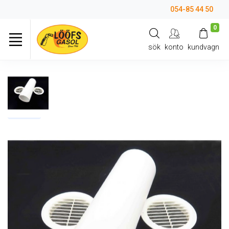
054-85 44 50
0
sök
konto
kundvagn