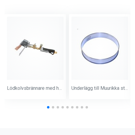
Lödkolvsbrännare med handtag (exkl bult)
Underlägg till Muurikka stekpanna