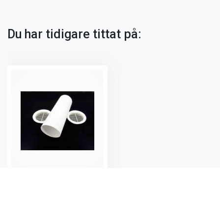
Du har tidigare tittat på:
Friskluftsventil S125 med nätgaller 350 mm