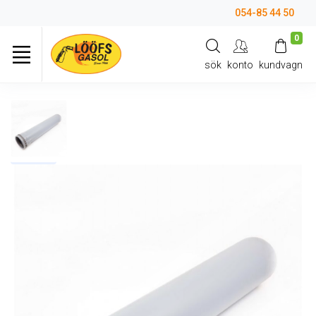
054-85 44 50
0
sök
konto
kundvagn