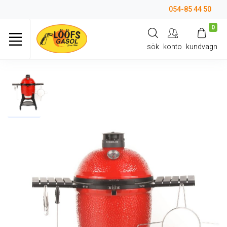
054-85 44 50
0
sök
konto
kundvagn