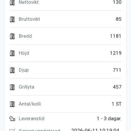
Nettovikt
130
Bruttovikt
85
Bredd
1181
Höjd
1219
Djup
711
Grillyta
457
Antal/kolli
1 ST
Leveranstid
1 - 3 dagar.
2026-06-11 10:19:04