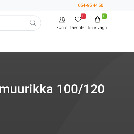
054-85 44 50
0
0
konto
favoriter
kundvagn
 muurikka 100/120