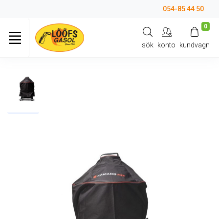
054-85 44 50
0
sök
konto
kundvagn