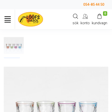
054-85 44 50
0
sök
konto
kundvagn